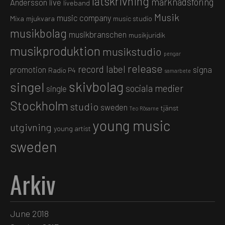
låtskrivning
marknadsföring
Andersson
live
liveband
Musik
music company
Mixa
mjukvara
music studio
musikbolag
musikbranschen
musikjuridik
musikproduktion
musikstudio
pengar
release
record label
promotion
signa
Radio P4
samarbete
skivbolag
singel
sociala medier
single
Stockholm
studio
sweden
tjänst
Teo Rösarne
young music
utgivning
young artist
sweden
Arkiv
June 2018