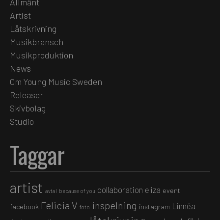
Allmänt
Artist
Låtskrivning
Musikbransch
Musikproduktion
News
Om Young Music Sweden
Releaser
Skivbolag
Studio
Taggar
artist
collaboration
eliza
event
avtal
because of you
Felicia V
inspelning
Linnéa
facebook
instagram
foto