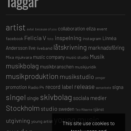
Taggar
artist
collaboration
eliza
event
avtal
because of you
Felicia V
inspelning
Linnéa
facebook
instagram
foto
låtskrivning
marknadsföring
Andersson
live
liveband
Musik
music company
Mixa
mjukvara
music studio
musikbolag
musikbranschen
musikjuridik
musikproduktion
musikstudio
pengar
release
record label
promotion
signa
Radio P4
samarbete
skivbolag
singel
sociala medier
single
Stockholm
studio
sweden
tjänst
Teo Rösarne
young music
utgivning
young artist
This site use cookies to