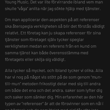
Young Music. Det var lite förvirrande ibland vem man
skulle “våga” anlita när jag sökte hjälp med tjänster.
Om man applicerar den aspekten på att referenser
ska återspegla verkligheten så blir det förstås väldigt
relativt. Ett företag kan ju skapa referenser för sina
tjänster som företaget själv tycker speglar
verkligheten medan en referens från en kund om
samma tjänst kan både överensstämma med
företagets eller skilja sig väldigt.
Alla tycker så mycket, och ibland tycker vi olika. Alla
har vi nog på något vis stött på de som genom “mun-
till-mun” metoden frikostigt delar med sig till andra
om både det ena och det andra, saker som lyfter dig
och saker som sänker dig. Min erfarenhet av den här
typen av “referenser” är att de försvinner som en nål i
en höstack och de som “delat med sig” får ofta leta