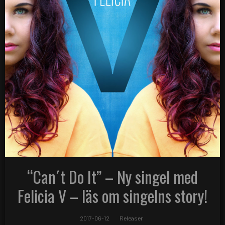
“Can´t Do It” – Ny singel med
Felicia V – läs om singelns story!
2017-06-12
Releaser