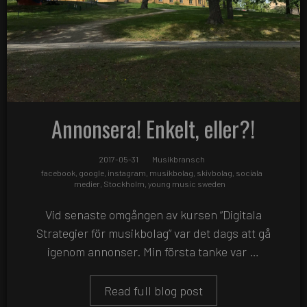
Annonsera! Enkelt, eller?!
2017-05-31
Musikbransch
facebook
,
google
,
instagram
,
musikbolag
,
skivbolag
,
sociala
medier
,
Stockholm
,
young music sweden
Vid senaste omgången av kursen “Digitala
Strategier för musikbolag” var det dags att gå
igenom annonser. Min första tanke var …
Read full blog post