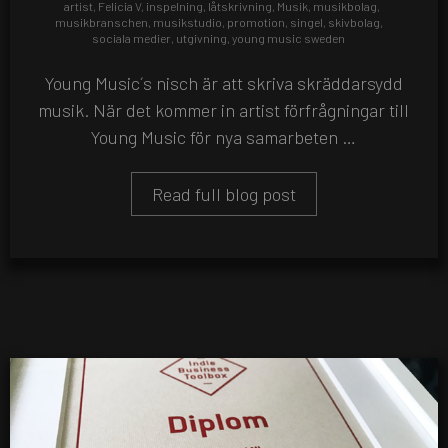
artist
,
Felicia V
,
inspelning
,
låtskrivning
,
Musik
,
musikbolag
,
musikbranschen
,
musikstudio
,
promotion
,
singel
,
skivbolag
,
sociala medier
,
utgivning
,
young music sweden
Young Music´s nisch är att skriva skräddarsydd
musik. När det kommer in artist förfrågningar till
Young Music för nya samarbeten …
Read full blog post