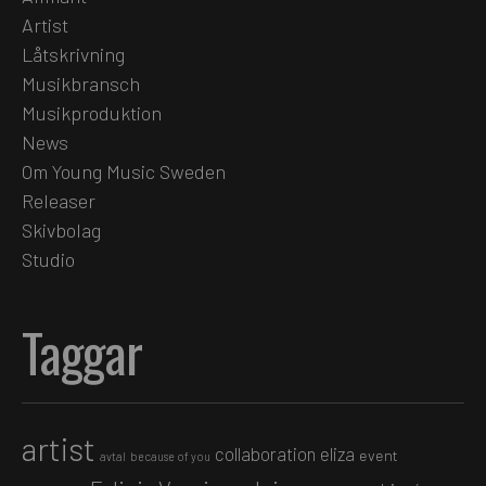
Artist
Låtskrivning
Musikbransch
Musikproduktion
News
Om Young Music Sweden
Releaser
Skivbolag
Studio
Taggar
artist
collaboration
eliza
event
avtal
because of you