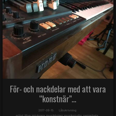
För- och nackdelar med att vara
“konstnär”…
2017-08-15
Låtskrivning
artist
,
Mixa
,
mjukvara
,
musikbolag
,
musikstudio
,
samarbete
,