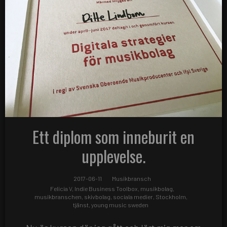
Ett diplom som inneburit en
upplevelse.
2017-06-11
Musikbransch
Felicia V
,
Indie Business Toolbox
,
musikbolag
,
musikbranschen
,
skivbolag
,
sociala medier
,
Stockholm
,
tjänst
,
young music sweden