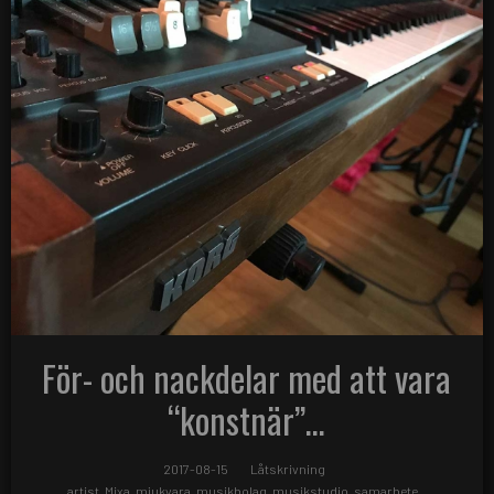
För- och nackdelar med att vara
“konstnär”…
2017-08-15
Låtskrivning
artist
,
Mixa
,
mjukvara
,
musikbolag
,
musikstudio
,
samarbete
,