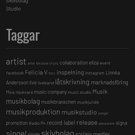
Skivbolag
Studio
Taggar
artist
collaboration
eliza
event
avtal
because of you
Felicia V
inspelning
Linnéa
facebook
instagram
foto
låtskrivning
marknadsföring
Andersson
live
liveband
Musik
music company
Mixa
mjukvara
music studio
musikbolag
musikbranschen
musikjuridik
musikproduktion
musikstudio
pengar
release
record label
promotion
signa
Radio P4
samarbete
skivbolag
singel
sociala medier
single