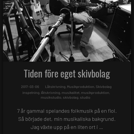
Tiden före eget skivbolag
2017-03-06
Låtskrivning
,
Musikproduktion
,
Skivbolag
inspelning
,
låtskrivning
,
musikalitet
,
musikproduktion
,
musikstudio
,
skivbolag
,
studio
7 år gammal spelandes folkmusik på en fiol.
Så började det, min musikaliska bakgrund.
Jag växte upp på en liten ort i …