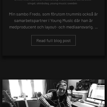
singel
,
skivbolag
,
young music sweden
Min sambo Fredo, som förutom trummis också är
samarbetspartner i Young Music där han är
medproducent och layout- och mediaansvarig, …
Read full blog post