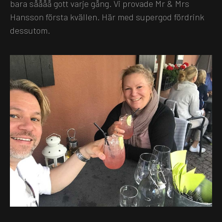
bara såååå gott varje gång. Vi provade Mr & Mrs
Hansson första kvällen. Här med supergod fördrink
dessutom.