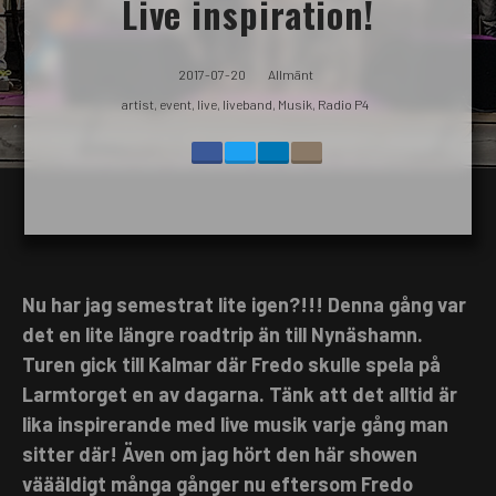
Live inspiration!
2017-07-20
Allmänt
artist
,
event
,
live
,
liveband
,
Musik
,
Radio P4
Nu har jag semestrat lite igen?!!! Denna gång var
det en lite längre roadtrip än till Nynäshamn.
Turen gick till Kalmar där Fredo skulle spela på
Larmtorget en av dagarna. Tänk att det alltid är
lika inspirerande med live musik varje gång man
sitter där! Även om jag hört den här showen
väääldigt många gånger nu eftersom Fredo