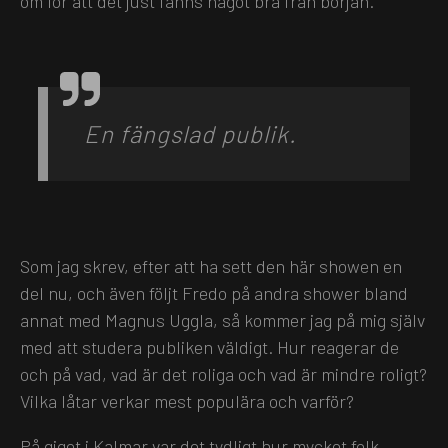
om för att det just fanns något bra från början.
En fängslad publik.
Som jag skrev, efter att ha sett den här showen en
del nu, och även följt Fredo på andra shower bland
annat med Magnus Uggla, så kommer jag på mig själv
med att studera publiken väldigt. Hur reagerar de
och på vad, vad är det roliga och vad är mindre roligt?
Vilka låtar verkar mest populära och varför?
På giget i Kalmar var det tydligt hur mycket folk