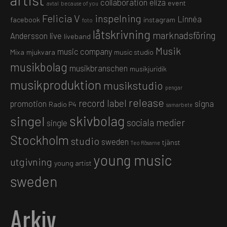
collaboration
eliza
event
avtal
because of you
Felicia V
inspelning
Linnéa
facebook
instagram
foto
låtskrivning
marknadsföring
Andersson
live
liveband
Musik
music company
Mixa
mjukvara
music studio
musikbolag
musikbranschen
musikjuridik
musikproduktion
musikstudio
pengar
release
record label
promotion
signa
Radio P4
samarbete
skivbolag
singel
sociala medier
single
Stockholm
studio
sweden
tjänst
Teo Rösarne
young music
utgivning
young artist
sweden
Arkiv