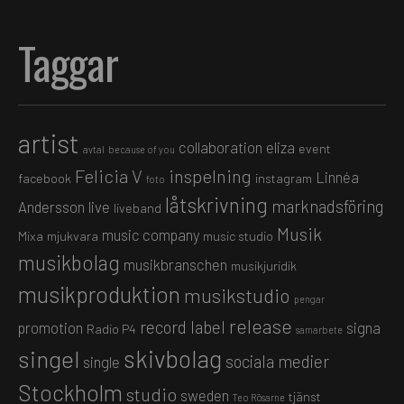
Taggar
artist
collaboration
eliza
event
avtal
because of you
Felicia V
inspelning
Linnéa
facebook
instagram
foto
låtskrivning
marknadsföring
Andersson
live
liveband
Musik
music company
Mixa
mjukvara
music studio
musikbolag
musikbranschen
musikjuridik
musikproduktion
musikstudio
pengar
release
record label
promotion
signa
Radio P4
samarbete
skivbolag
singel
sociala medier
single
Stockholm
studio
sweden
tjänst
Teo Rösarne