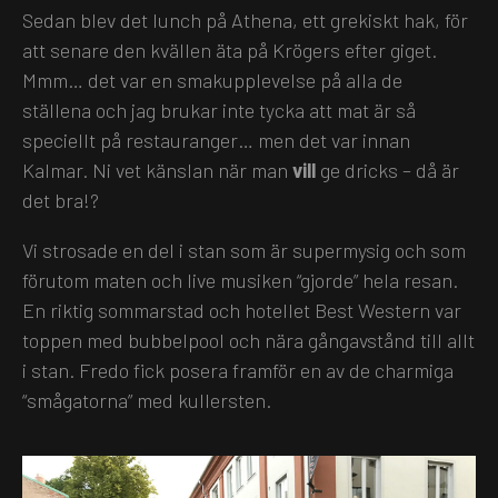
Sedan blev det lunch på Athena, ett grekiskt hak, för
att senare den kvällen äta på Krögers efter giget.
Mmm… det var en smakupplevelse på alla de
ställena och jag brukar inte tycka att mat är så
speciellt på restauranger… men det var innan
Kalmar. Ni vet känslan när man
vill
ge dricks – då är
det bra!?
Vi strosade en del i stan som är supermysig och som
förutom maten och live musiken “gjorde” hela resan.
En riktig sommarstad och hotellet Best Western var
toppen med bubbelpool och nära gångavstånd till allt
i stan. Fredo fick posera framför en av de charmiga
“smågatorna” med kullersten.