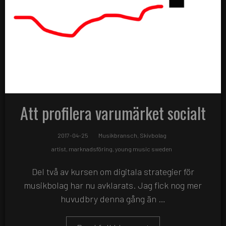
Att profilera varumärket socialt
2017-04-25
Musikbransch
,
Skivbolag
artist
,
marknadsföring
,
young music sweden
Del två av kursen om digitala strategier för
musikbolag har nu avklarats. Jag fick nog mer
huvudbry denna gång än …