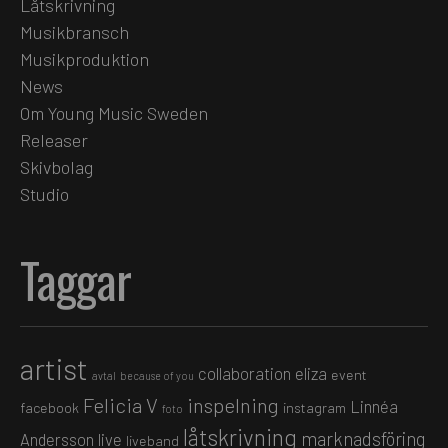
Låtskrivning
Musikbransch
Musikproduktion
News
Om Young Music Sweden
Releaser
Skivbolag
Studio
Taggar
artist
collaboration
eliza
event
avtal
because of you
Felicia V
inspelning
Linnéa
facebook
instagram
foto
låtskrivning
marknadsföring
Andersson
live
liveband