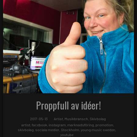
Proppfull av idéer!
2017-05-13
Artist
,
Musikbransch
,
Skivbolag
artist
,
facebook
,
instagram
,
marknadsföring
,
promotion
,
skivbolag
,
sociala medier
,
Stockholm
,
young music sweden
,
youtube