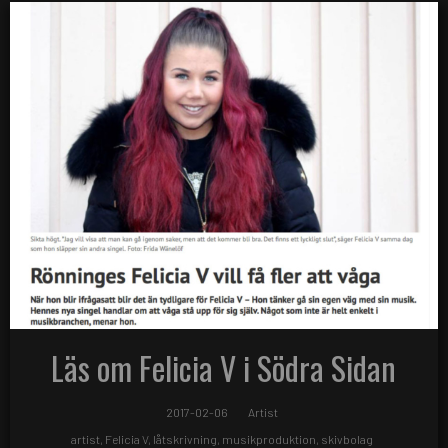
Läs om Felicia V i Södra Sidan
2017-02-06
Artist
artist
,
Felicia V
,
låtskrivning
,
musikproduktion
,
skivbolag