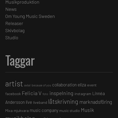
Musikproduktion
News
Om Young Music Sweden
Releaser
Skivbolag
Studio
Taggar
artist
collaboration
eliza
event
avtal
because of you
Felicia V
inspelning
Linnéa
facebook
instagram
foto
låtskrivning
marknadsföring
Andersson
live
liveband
Musik
music company
Mixa
mjukvara
music studio