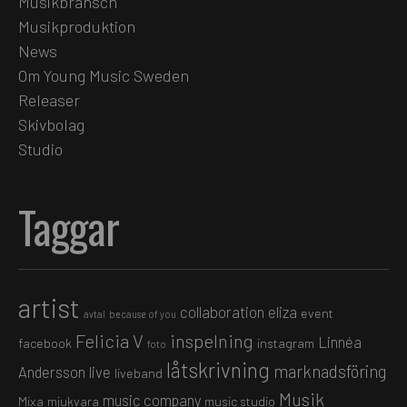
Musikbransch
Musikproduktion
News
Om Young Music Sweden
Releaser
Skivbolag
Studio
Taggar
artist
collaboration
eliza
event
avtal
because of you
Felicia V
inspelning
Linnéa
facebook
instagram
foto
låtskrivning
marknadsföring
Andersson
live
liveband
Musik
music company
Mixa
mjukvara
music studio