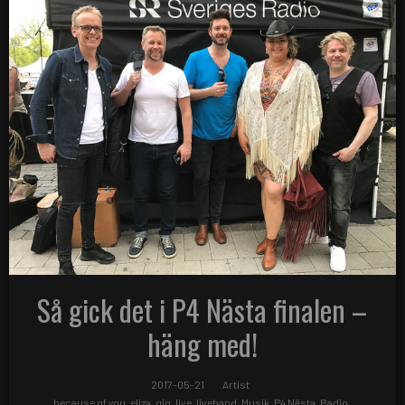
Så gick det i P4 Nästa finalen –
häng med!
2017-05-21
Artist
because of you
,
eliza
,
gig
,
live
,
liveband
,
Musik
,
P4 Nästa
,
Radio