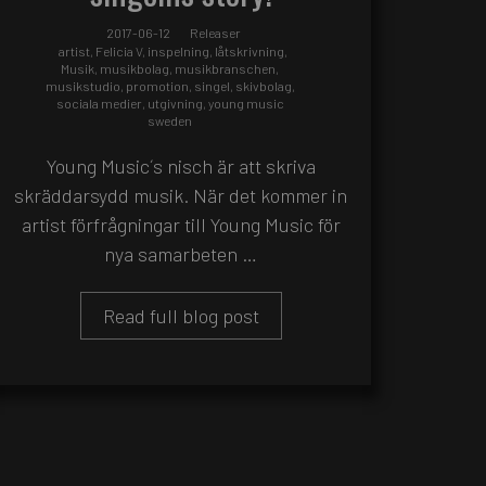
2017-06-12
Releaser
artist
,
Felicia V
,
inspelning
,
låtskrivning
,
Musik
,
musikbolag
,
musikbranschen
,
musikstudio
,
promotion
,
singel
,
skivbolag
,
sociala medier
,
utgivning
,
young music
sweden
Young Music´s nisch är att skriva
skräddarsydd musik. När det kommer in
artist förfrågningar till Young Music för
nya samarbeten …
Read full blog post