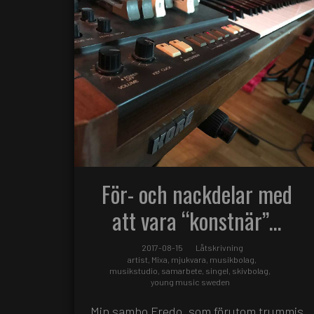
För- och nackdelar med
att vara “konstnär”…
2017-08-15
Låtskrivning
artist
,
Mixa
,
mjukvara
,
musikbolag
,
musikstudio
,
samarbete
,
singel
,
skivbolag
,
young music sweden
Min sambo Fredo, som förutom trummis