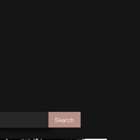
T
Search