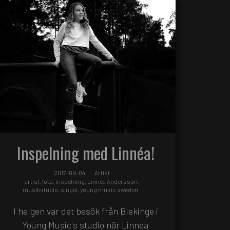
Inspelning med Linnéa!
2017-09-04
Artist
artist
,
foto
,
inspelning
,
Linnéa Andersson
,
musikstudio
,
singel
,
young music sweden
I helgen var det besök från Blekinge i
Young Music´s studio när Linnea