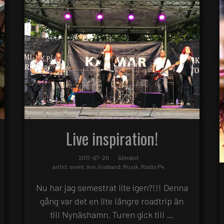
Live inspiration!
2017-07-20
Allmänt
artist
,
event
,
live
,
liveband
,
Musik
,
Radio P4
Nu har jag semestrat lite igen?!!! Denna
gång var det en lite längre roadtrip än
till Nynäshamn. Turen gick till …