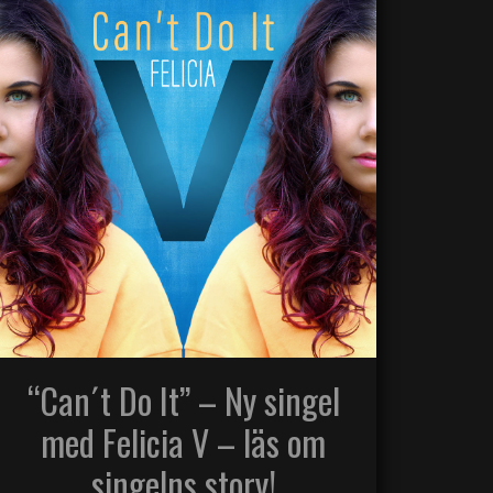
“Can´t Do It” – Ny singel
med Felicia V – läs om
singelns story!