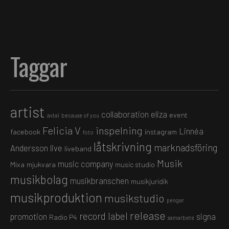
Taggar
artist
collaboration
eliza
event
avtal
because of you
Felicia V
inspelning
Linnéa
facebook
instagram
foto
låtskrivning
marknadsföring
Andersson
live
liveband
Musik
music company
Mixa
mjukvara
music studio
musikbolag
musikbranschen
musikjuridik
musikproduktion
musikstudio
pengar
release
record label
promotion
signa
Radio P4
samarbete