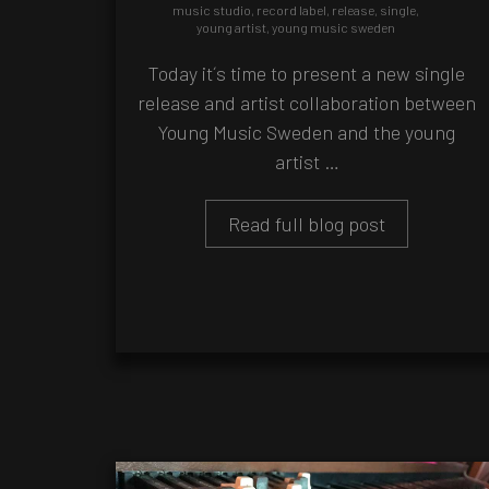
music studio
,
record label
,
release
,
single
,
young artist
,
young music sweden
Today it´s time to present a new single
release and artist collaboration between
Young Music Sweden and the young
artist …
Read full blog post