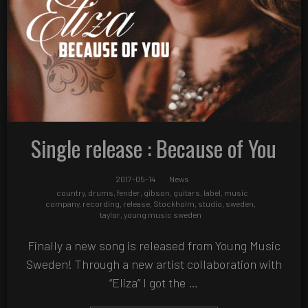
Single release : Because of You
2017-05-14
News
country
,
drums
,
fender
,
gibson
,
guitars
,
label
,
music
company
,
recording
,
release
,
Stockholm
,
studio
,
sweden
,
taylor
,
young music sweden
Finally a new song is released from Young Music
Sweden! Through a new artist collaboration with
“Eliza” I got the …