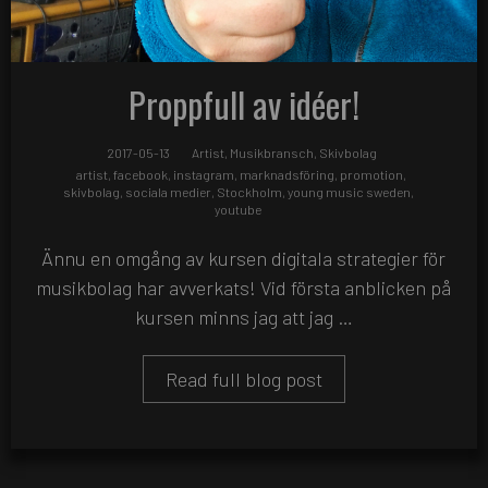
Proppfull av idéer!
2017-05-13
Artist
,
Musikbransch
,
Skivbolag
artist
,
facebook
,
instagram
,
marknadsföring
,
promotion
,
skivbolag
,
sociala medier
,
Stockholm
,
young music sweden
,
youtube
Ännu en omgång av kursen digitala strategier för
musikbolag har avverkats! Vid första anblicken på
kursen minns jag att jag …
Read full blog post