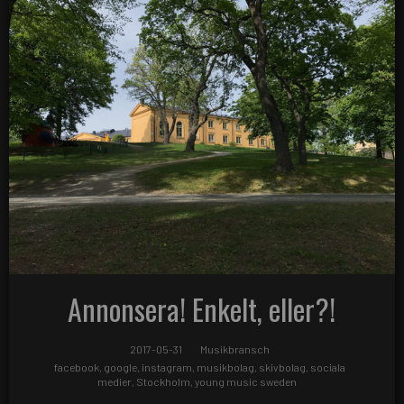
Annonsera! Enkelt, eller?!
2017-05-31
Musikbransch
facebook
,
google
,
instagram
,
musikbolag
,
skivbolag
,
sociala
medier
,
Stockholm
,
young music sweden