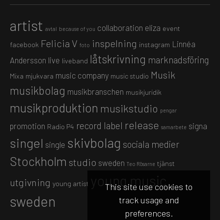
artist
collaboration
eliza
event
avtal
because of you
Felicia V
inspelning
Linnéa
facebook
instagram
foto
låtskrivning
marknadsföring
Andersson
live
liveband
Musik
music company
Mixa
mjukvara
music studio
musikbolag
musikbranschen
musikjuridik
musikproduktion
musikstudio
pengar
release
record label
promotion
signa
Radio P4
samarbete
skivbolag
singel
sociala medier
single
Stockholm
studio
sweden
tjänst
Teo Rösarne
young music
utgivning
young artist
This site use cookies to
sweden
track usage and
preferences.