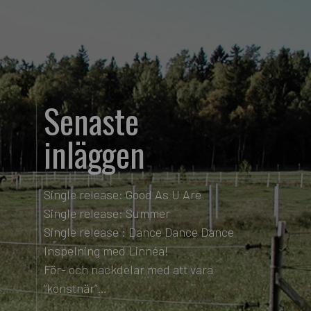
Senaste
inläggen
Single release: Good As U Are
Single release: Summer
Single release : Dance Dance Dance
Inspelning med Linnéa!
För- och nackdelar med att vara
“konstnär”…