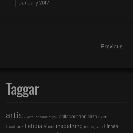
January 2017
Previous
Taggar
artist
collaboration
eliza
event
avtal
because of you
Felicia V
inspelning
Linnéa
facebook
instagram
foto