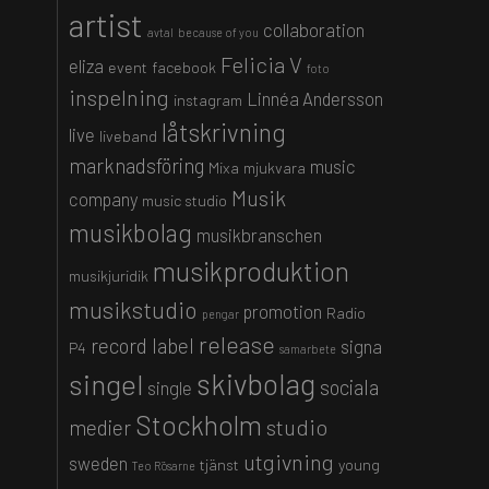
artist
collaboration
avtal
because of you
Felicia V
eliza
event
facebook
foto
inspelning
Linnéa Andersson
instagram
låtskrivning
live
liveband
marknadsföring
music
Mixa
mjukvara
Musik
company
music studio
musikbolag
musikbranschen
musikproduktion
musikjuridik
musikstudio
promotion
Radio
pengar
release
record label
signa
P4
samarbete
skivbolag
singel
sociala
single
Stockholm
studio
medier
utgivning
sweden
tjänst
young
Teo Rösarne