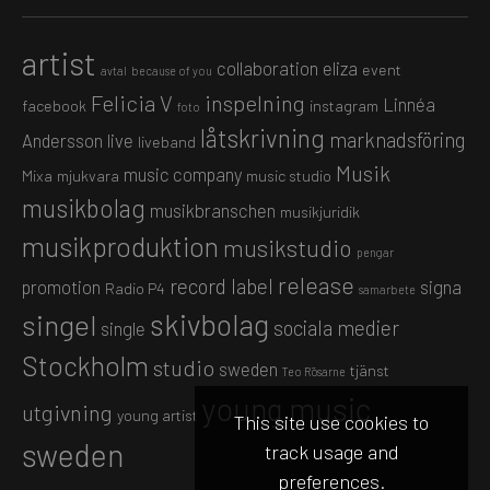
artist
collaboration
eliza
event
avtal
because of you
Felicia V
inspelning
Linnéa
facebook
instagram
foto
låtskrivning
marknadsföring
Andersson
live
liveband
Musik
music company
Mixa
mjukvara
music studio
musikbolag
musikbranschen
musikjuridik
musikproduktion
musikstudio
pengar
release
record label
promotion
signa
Radio P4
samarbete
skivbolag
singel
sociala medier
single
Stockholm
studio
sweden
tjänst
Teo Rösarne
young music
utgivning
young artist
This site use cookies to
sweden
track usage and
preferences.