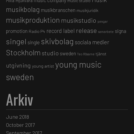
music company
Mixa
mjukvara
music studio
musikbolag
musikbranschen
musikjuridik
musikproduktion
musikstudio
pengar
release
record label
promotion
signa
Radio P4
samarbete
skivbolag
singel
sociala medier
single
Stockholm
studio
sweden
tjänst
Teo Rösarne
young music
utgivning
young artist
sweden
Arkiv
June 2018
October 2017
September 2017