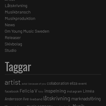
Låtskrivning
Musikbransch
Musikproduktion
News
Om Young Music Sweden
Releaser
Skivbolag
Studio
Taggar
artist
collaboration
eliza
event
avtal
because of you
Felicia V
inspelning
Linnéa
facebook
instagram
foto
låtskrivning
marknadsföring
Andersson
live
liveband
Musik