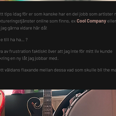
k ett tips idag för er som kanske har en del jobb som artister
aktureringstjänster online som finns, ex
Cool Company
elle
 jag gärna vidare här då!
 till ha ha… ?
 av frustration faktiskt över att jag inte för mitt liv kunde
ring en ny låt jag jobbar med.
ett väldans flaxande mellan dessa vad som skulle bli the m