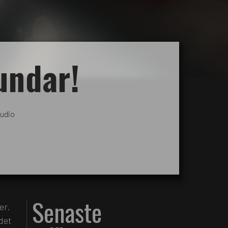
undar!
udio
Senaste
er.
det