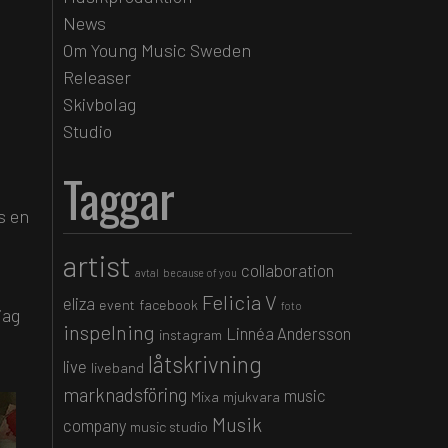
News
Om Young Music Sweden
Releaser
Skivbolag
Studio
Taggar
s en
artist
collaboration
avtal
because of you
Felicia V
eliza
event
facebook
foto
jag
inspelning
Linnéa Andersson
instagram
låtskrivning
live
liveband
marknadsföring
music
Mixa
mjukvara
Musik
company
music studio