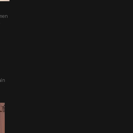
 men
r
ain