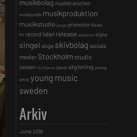
musikbolag
musikbranschen
musikproduktion
musikjuridik
musikstudio
promotion
Radio
pengar
release
record label
signa
P4
samarbete
skivbolag
singel
sociala
single
Stockholm
studio
medier
utgivning
sweden
tjänst
young
Teo Rösarne
young music
artist
sweden
Arkiv
June 2018