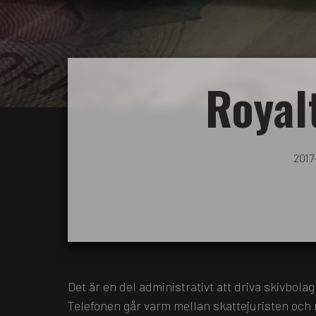
Royal
2017
Det är en del administrativt att driva skivbola
Telefonen går varm mellan skattejuristen och m