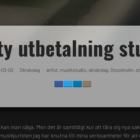
ty utbetalning st
-03-02
Skivbolag
artist
,
musikstudio
,
skivbolag
,
Stockholm
,
st
g kan man säga. Men det är samtidigt kul att lära sig nya sak
usikjuristen jag har knutna till mina verksamheter för att 