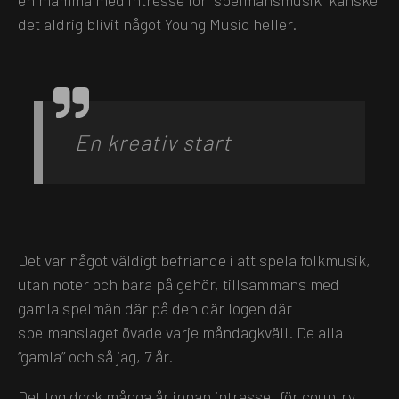
en mamma med intresse för “spelmansmusik” kanske
det aldrig blivit något Young Music heller.
En kreativ start
Det var något väldigt befriande i att spela folkmusik,
utan noter och bara på gehör, tillsammans med
gamla spelmän där på den där logen där
spelmanslaget övade varje måndagkväll. De alla
“gamla” och så jag, 7 år.
Det tog dock många år innan intresset för country