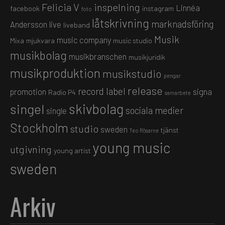
Felicia V
inspelning
Linnéa
facebook
instagram
foto
låtskrivning
marknadsföring
Andersson
live
liveband
Musik
music company
Mixa
mjukvara
music studio
musikbolag
musikbranschen
musikjuridik
musikproduktion
musikstudio
pengar
release
record label
promotion
signa
Radio P4
samarbete
skivbolag
singel
sociala medier
single
Stockholm
studio
sweden
tjänst
Teo Rösarne
young music
utgivning
young artist
sweden
Arkiv