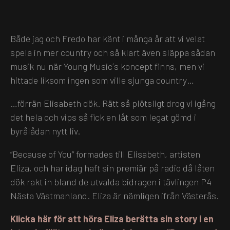
Både jag och Fredo har känt i många år att vi velat
spela in mer country och så klart även släppa sådan
musik nu när Young Music´s koncept finns, men vi
hittade liksom ingen som ville sjunga country…
…förrän Elisabeth dök. Rätt så plötsligt drog vi igång
det hela och vips så fick en låt som legat gömd i
byrålådan nytt liv.
“Because of You” formades till Elisabeth, artisten
Eliza, och har idag haft sin premiär på radio då låten
dök rakt in bland de utvalda bidragen i tävlingen P4
Nästa Västmanland. Eliza är nämligen ifrån Västerås.
Klicka här för att höra Eliza berätta sin story i en