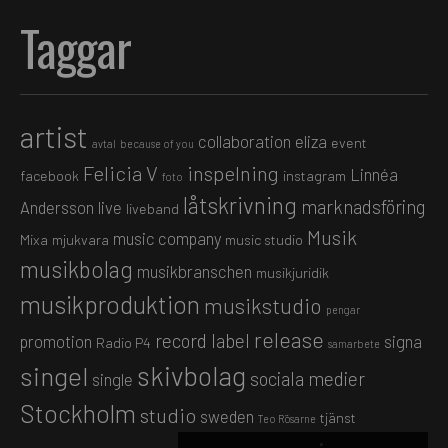
Taggar
artist
collaboration
eliza
event
avtal
because of you
Felicia V
inspelning
Linnéa
facebook
instagram
foto
låtskrivning
marknadsföring
Andersson
live
liveband
Musik
music company
Mixa
mjukvara
music studio
musikbolag
musikbranschen
musikjuridik
musikproduktion
musikstudio
pengar
release
record label
promotion
signa
Radio P4
samarbete
skivbolag
singel
sociala medier
single
Stockholm
studio
sweden
tjänst
Teo Rösarne