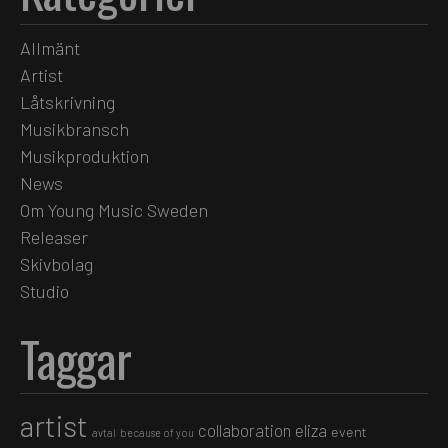
Allmänt
Artist
Låtskrivning
Musikbransch
Musikproduktion
News
Om Young Music Sweden
Releaser
Skivbolag
Studio
Taggar
artist
collaboration
eliza
event
avtal
because of you