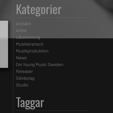
Kategorier
Allmänt
Artist
Låtskrivning
Musikbransch
Musikproduktion
News
Om Young Music Sweden
Releaser
Skivbolag
Studio
Taggar