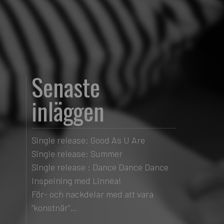
Senaste
inläggen
Single release: Good As U Are
Single release: Summer
Single release : Dance Dance Dance
Inspelning med Linnéa!
För- och nackdelar med att vara
“konstnär”…