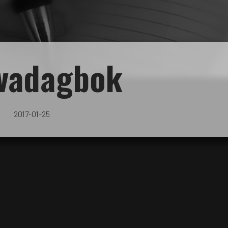
ivadagbok
2017-01-25