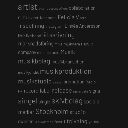
artist
collaboration
avtal
because of you
Felicia V
eliza
event
facebook
foto
inspelning
Linnéa Andersson
instagram
låtskrivning
live
liveband
marknadsföring
music
Mixa
mjukvara
Musik
company
music studio
musikbolag
musikbranschen
musikproduktion
musikjuridik
musikstudio
promotion
Radio
pengar
release
record label
signa
P4
samarbete
skivbolag
singel
sociala
single
Stockholm
studio
medier
utgivning
sweden
tjänst
young
Teo Rösarne