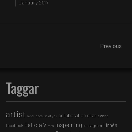
January 2017
Previous
Taggar
artist
collaboration
eliza
event
avtal
because of you
Felicia V
inspelning
Linnéa
facebook
instagram
foto