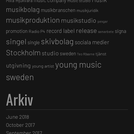
music company
Mixa
mjukvara
music studio
musikbolag
musikbranschen
musikjuridik
musikproduktion
musikstudio
pengar
release
record label
promotion
signa
Radio P4
samarbete
skivbolag
singel
sociala medier
single
Stockholm
studio
sweden
tjänst
Teo Rösarne
young music
utgivning
young artist
sweden
Arkiv
June 2018
October 2017
September 2017