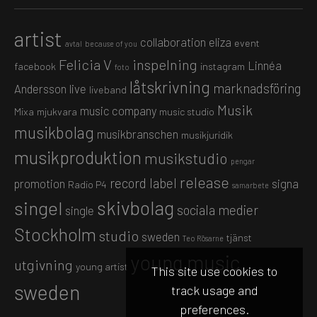
artist
collaboration
eliza
event
avtal
because of you
Felicia V
inspelning
Linnéa
facebook
instagram
foto
låtskrivning
marknadsföring
Andersson
live
liveband
Musik
music company
Mixa
mjukvara
music studio
musikbolag
musikbranschen
musikjuridik
musikproduktion
musikstudio
pengar
release
record label
promotion
signa
Radio P4
samarbete
skivbolag
singel
sociala medier
single
Stockholm
studio
sweden
tjänst
Teo Rösarne
young music
utgivning
young artist
This site use cookies to
sweden
track usage and
preferences.