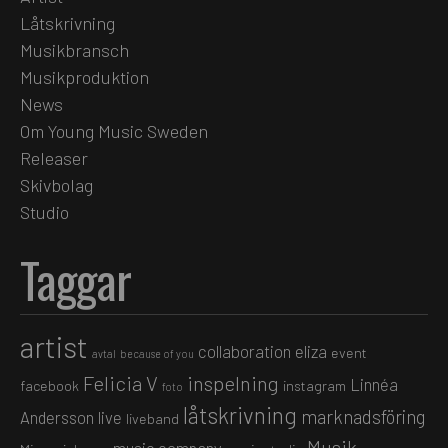
Låtskrivning
Musikbransch
Musikproduktion
News
Om Young Music Sweden
Releaser
Skivbolag
Studio
Taggar
artist
collaboration
eliza
event
avtal
because of you
Felicia V
inspelning
Linnéa
facebook
instagram
foto
låtskrivning
marknadsföring
Andersson
live
liveband
Musik