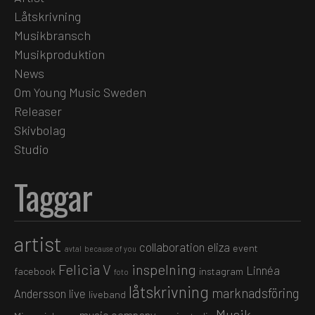
Låtskrivning
Musikbransch
Musikproduktion
News
Om Young Music Sweden
Releaser
Skivbolag
Studio
Taggar
artist
collaboration
eliza
event
avtal
because of you
Felicia V
inspelning
Linnéa
facebook
instagram
foto
låtskrivning
marknadsföring
Andersson
live
liveband
Musik