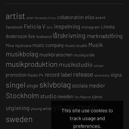
artist
collaboration
eliza
event
avtal
because of you
Felicia V
inspelning
Linnéa
facebook
instagram
foto
låtskrivning
marknadsföring
Andersson
live
liveband
Musik
music company
Mixa
mjukvara
music studio
musikbolag
musikbranschen
musikjuridik
musikproduktion
musikstudio
pengar
release
record label
promotion
signa
Radio P4
samarbete
skivbolag
singel
sociala medier
single
Stockholm
studio
sweden
tjänst
Teo Rösarne
young music
utgivning
young artist
This site use cookies to
sweden
track usage and
preferences.