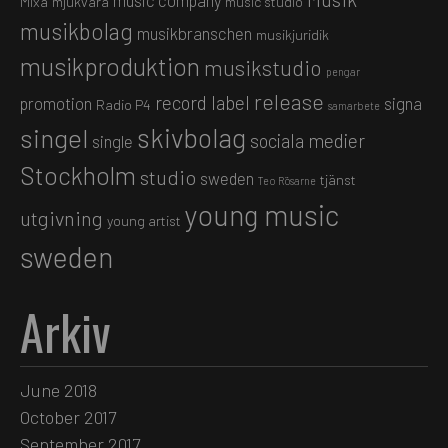
music company
Mixa
mjukvara
music studio
musikbolag
musikbranschen
musikjuridik
musikproduktion
musikstudio
pengar
release
record label
promotion
signa
Radio P4
samarbete
skivbolag
singel
sociala medier
single
Stockholm
studio
sweden
tjänst
Teo Rösarne
young music
utgivning
young artist
sweden
Arkiv
June 2018
October 2017
September 2017